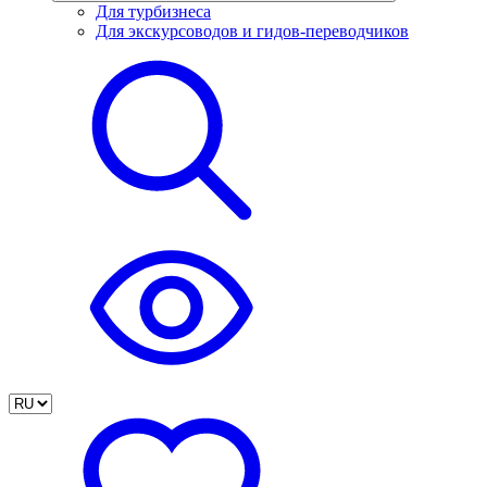
Для турбизнеса
Для экскурсоводов и гидов-переводчиков