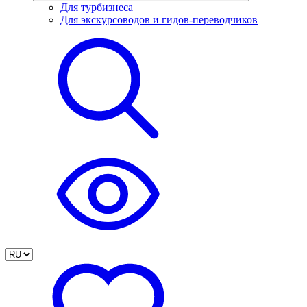
Для турбизнеса
Для экскурсоводов и гидов-переводчиков