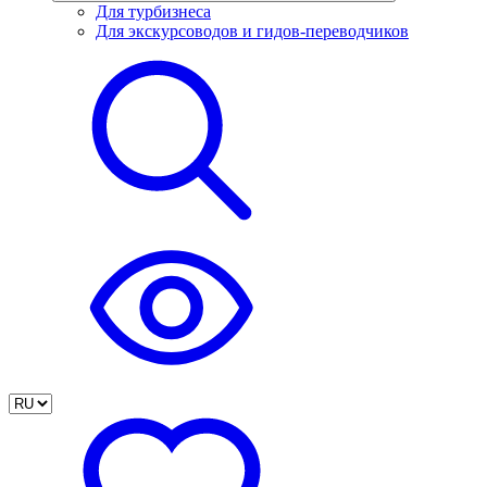
Для турбизнеса
Для экскурсоводов и гидов-переводчиков