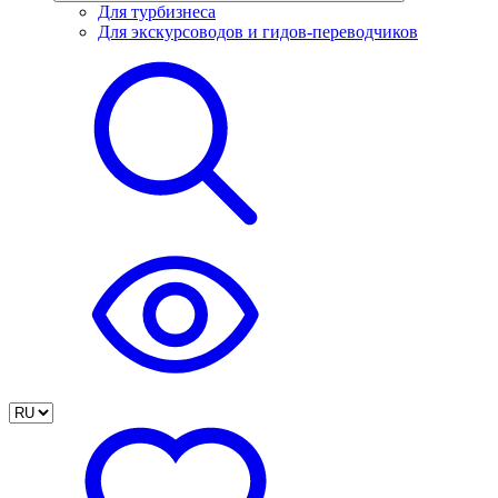
Для турбизнеса
Для экскурсоводов и гидов-переводчиков